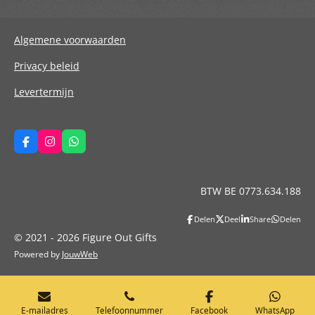
Algemene voorwaarden
Privacy beleid
Levertermijn
F
I
W
a
n
h
c
s
a
e
t
t
b
a
s
BTW BE 0773.634.188
o
g
A
o
r
p
k
a
p
Delen
Deel
Share
Delen
m
© 2021 - 2026 Figure Out Gifts
Powered by
JouwWeb
E-mailadres
Telefoonnummer
Facebook
WhatsApp