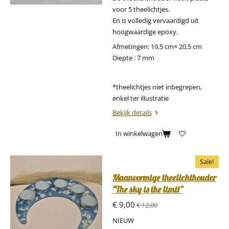
voor 5 theelichtjes.
En is volledig vervaardigd uit
hoogwaardige epoxy.
Afmetingen: 19,5 cm× 20,5 cm
Diepte : 7 mm
*theelichtjes niet inbegrepen,
enkel ter illustratie
Bekijk details
In winkelwagen
Sale!
Maanvormige theelichthouder
"The sky is the limit"
€ 9,00
€ 12,00
NIEUW