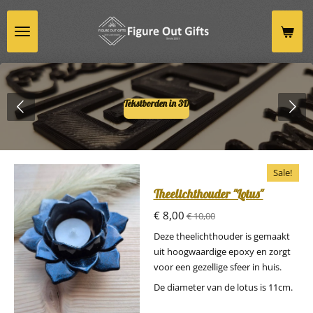
Ga
direct
naar
de
hoofdinhoud
Tekstborden in 3D
Sale!
Theelichthouder "Lotus"
€ 8,00
€ 10,00
Deze theelichthouder is gemaakt
uit hoogwaardige epoxy en zorgt
voor een gezellige sfeer in huis.
De diameter van de lotus is 11cm.