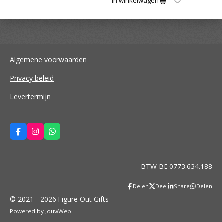
In winkelwagen
Algemene voorwaarden
Privacy beleid
Levertermijn
F
I
W
a
n
h
c
s
a
e
t
t
b
a
s
BTW BE 0773.634.188
o
g
A
o
r
p
k
a
p
Delen
Deel
Share
Delen
m
© 2021 - 2026 Figure Out Gifts
Powered by
JouwWeb