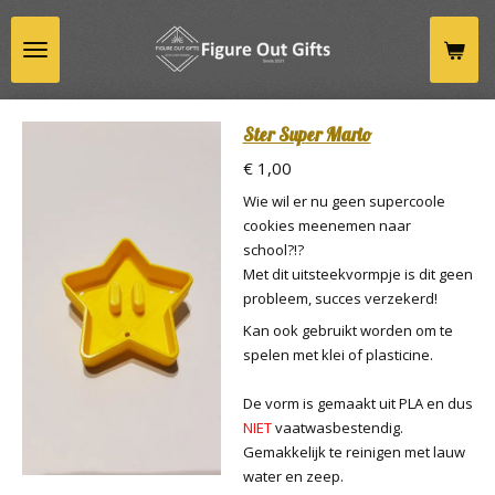
Ga
direct
naar
de
hoofdinhoud
Ster Super Mario
€ 1,00
Wie wil er nu geen supercoole
cookies meenemen naar
school?!?
Met dit uitsteekvormpje is dit geen
probleem, succes verzekerd!
Kan ook gebruikt worden om te
spelen met klei of plasticine.
De vorm is gemaakt uit PLA en dus
NIET
vaatwasbestendig.
Gemakkelijk te reinigen met lauw
water en zeep.