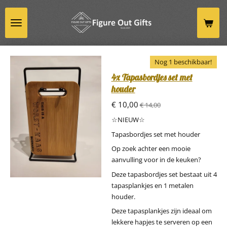
Ga
direct
naar
de
hoofdinhoud
Nog 1 beschikbaar!
4x Tapasbordjes set met
houder
€ 10,00
€ 14,00
☆NIEUW☆
Tapasbordjes set met houder
Op zoek achter een mooie
aanvulling voor in de keuken?
Deze tapasbordjes set bestaat uit 4
tapasplankjes en 1 metalen
houder.
Deze tapasplankjes zijn ideaal om
lekkere hapjes te serveren op een