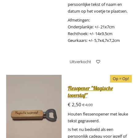
persoonlijke tekst of naam en
datum op het voetje te plaatsen.
Afmetingen:
Onderplankje: +/- 21x7cm
Rechthoek: +/- 14x9,5cm
Geurkaars: +/- 5,7x4,7x7,2cm
Uitverkocht
Op = Op!
Flesopener "Magische
toverstaf"
€ 2,50
€ 4,00
Houten flessenopener met leuke
tekst gegraveerd.
Is het nu bedoeld als een
persoonlijk cadeau voor jezelf of