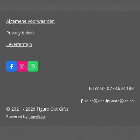
Algemene voorwaarden
Privacy beleid
Levertermijn
F
I
W
a
n
h
c
s
a
e
t
t
b
a
s
BTW BE 0773.634.188
o
g
A
o
r
p
k
a
p
Delen
Deel
Share
Delen
m
© 2021 - 2026 Figure Out Gifts
Powered by
JouwWeb