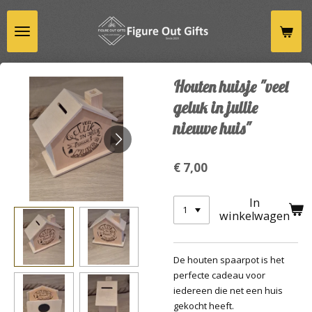
Ga
direct
naar
de
hoofdinhoud
Houten huisje "veel
geluk in jullie
nieuwe huis"
€ 7,00
In
winkelwagen
De houten spaarpot is het
perfecte cadeau voor
iedereen die net een huis
gekocht heeft.