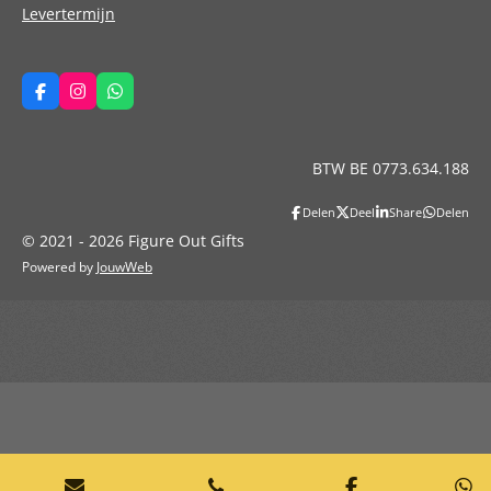
Levertermijn
F
I
W
a
n
h
c
s
a
e
t
t
b
a
s
BTW BE 0773.634.188
o
g
A
o
r
p
k
a
p
Delen
Deel
Share
Delen
m
© 2021 - 2026 Figure Out Gifts
Powered by
JouwWeb