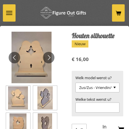
Ga
direct
naar
de
hoofdinhoud
Houten silhouette
Nieuw
€ 16,00
Welk model wenst u?
Welke tekst wenst u?
In