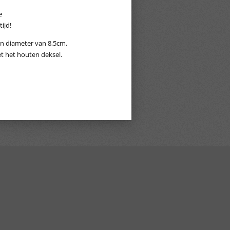
e
ijd!
en diameter van 8,5cm.
et het houten deksel.