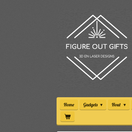
Ga
direct
naar
de
hoofdinhoud
Home
Gadgets
Hout