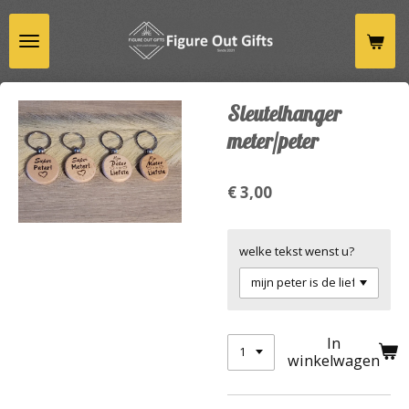
Ga
direct
naar
de
hoofdinhoud
Sleutelhanger
meter/peter
€ 3,00
welke tekst wenst u?
In
winkelwagen