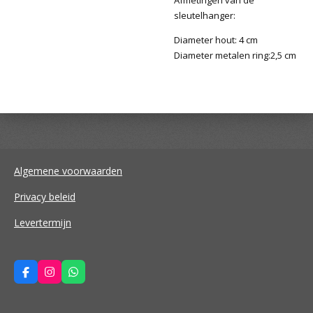
Afmetingen van de
sleutelhanger:
Diameter hout: 4 cm
Diameter metalen ring:2,5 cm
Algemene voorwaarden
Privacy beleid
Levertermijn
F
I
W
a
n
h
c
s
a
e
t
t